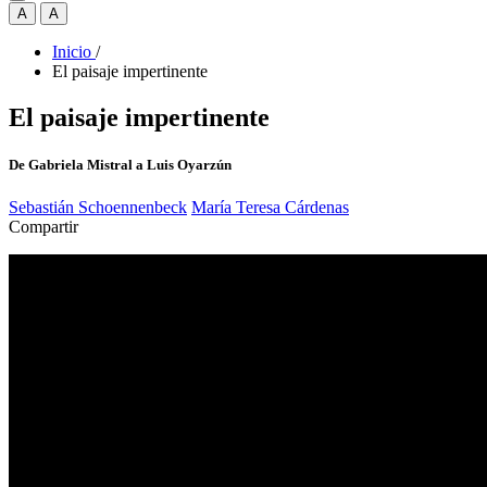
A
A
Inicio
/
El paisaje impertinente
El paisaje impertinente
De Gabriela Mistral a Luis Oyarzún
Sebastián Schoennenbeck
María Teresa Cárdenas
Compartir