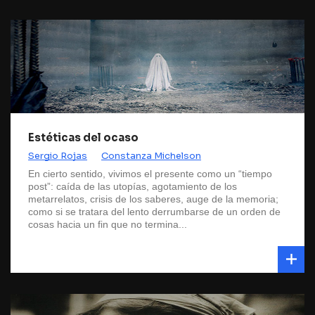
Estéticas del ocaso
Sergio Rojas
Constanza Michelson
En cierto sentido, vivimos el presente como un “tiempo
post”: caída de las utopías, agotamiento de los
metarrelatos, crisis de los saberes, auge de la memoria;
como si se tratara del lento derrumbarse de un orden de
cosas hacia un fin que no termina...