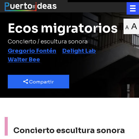
Ecos migratorios
A
A
Concierto / escultura sonora
Gregorio Fontén
Delight Lab
Walter Bee
Compartir
Concierto escultura sonora