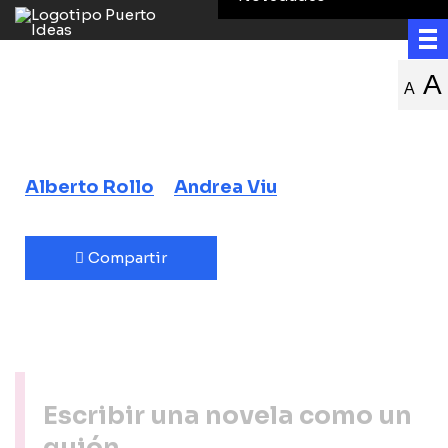
Del folletín a
A
A
Game of Thrones
Alberto Rollo
Andrea Viu
Compartir
Escribir una novela como un
guión