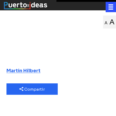
Distanciamiento
A
A
de las redes
sociales
¿Depurar nuestra relación con los
algoritmos?”
Martin Hilbert
Compartir