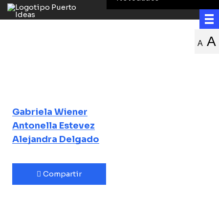
Más allá de la
A
A
autoficción
Atusparia, la nueva novela de
Gabriela Wiener
Gabriela Wiener
Antonella Estevez
Alejandra Delgado
Compartir