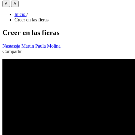
A
A
Inicio
/
Creer en las fieras
Creer en las fieras
Nastassja Martin
Paula Molina
Compartir