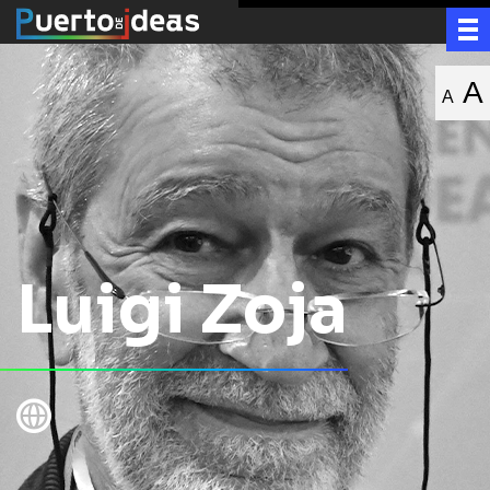
A
A
Luigi Zoja