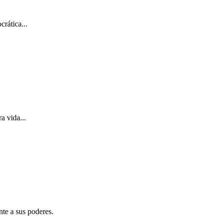
rática...
a vida...
nte a sus poderes.