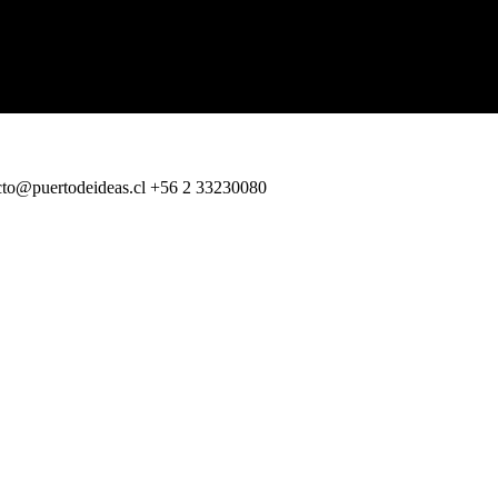
 Castells
sis global de la democracia liberal
cto@puertodeideas.cl
+56 2 33230080