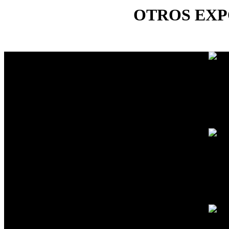
OTROS EXP
Orques
En bu
Gordo
Memor