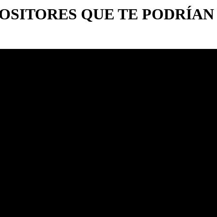
OSITORES
QUE TE PODRÍAN
ta de Tango Chileno
sca de los tangos chilenos
n McMullan
ia y olvido de Shakespeare