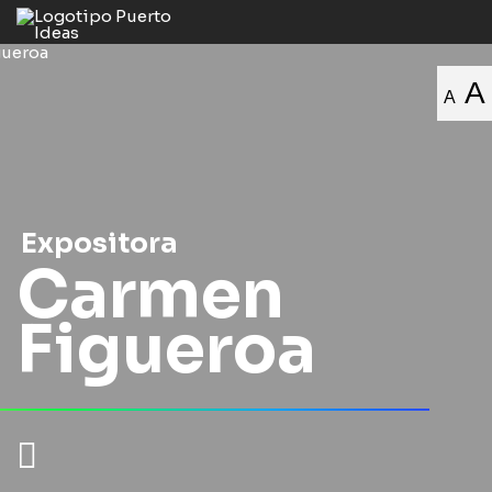
A
A
Expositora
Carmen
Figueroa