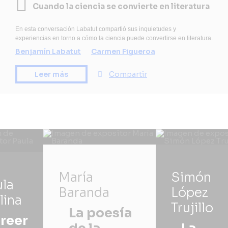
Cuando la ciencia se convierte en literatura
En esta conversación Labatut compartió sus inquietudes y
experiencias en torno a cómo la ciencia puede convertirse en literatura.
Benjamín Labatut
Carmen Figueroa
Leer más
Compartir
María
Simón
ula
Baranda
López
lina
Trujillo
La poesía
reer