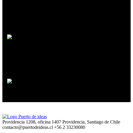
José Patricio Domínguez
Los estoicos y el arte del buen vivir
Antonella Estevez
Volver a contar
Cristobal González
Providencia 1208, oficina 1407 Providencia, Santiago de Chile
contacto@puertodeideas.cl
+56 2 33230080