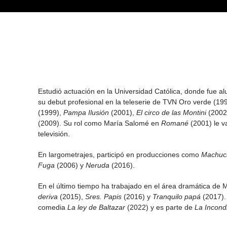
Estudió actuación en la Universidad Católica, donde fue a
su debut profesional en la teleserie de TVN Oro verde (19
(1999),
Pampa Ilusión
(2001),​
El circo de las Montini
(2002
(2009). Su rol como María Salomé en
Romané
(2001) le va
televisión.
En largometrajes, participó en producciones como
Machuc
Fuga
(2006) y
Neruda
(2016).
En el último tiempo ha trabajado en el área dramática d
deriva
(2015),
Sres. Papis
(2016) y
Tranquilo papá
(2017). 
comedia
La ley de Baltazar
(2022) y es parte de
La Incond