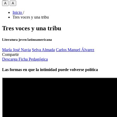
A
A
Inicio
/
Tres voces y una tribu
Tres voces y una tribu
Literatura joven latinoamericana
María José Navia
Selva Almada
Carlos Manuel Álvarez
Compartir
Descarga Ficha Pedagógica
Las formas en que la intimidad puede volverse política