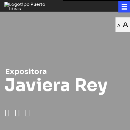
A
A
Expositora
Javiera Rey