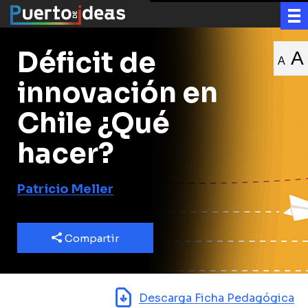
Déficit de
A
A
innovación en
Chile ¿Qué
hacer?
Patricio Meller
Compartir
Descarga Ficha Pedagógica