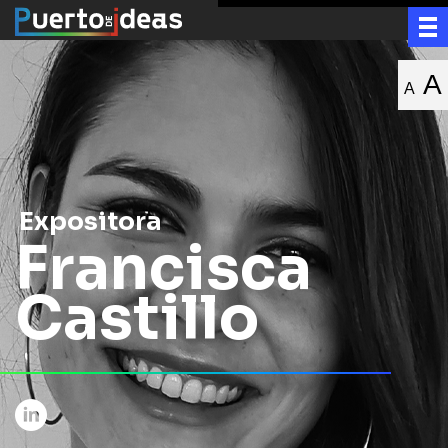
A
A
Expositora
Francisca
Castillo