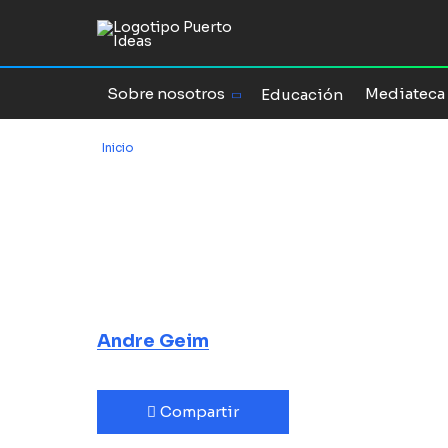
Sobre nosotros
Mediateca
Educación
Inicio
/
Andre Geim y la revolución del grafeno
Andre Geim y 
del grafeno
El camino de un Nobel
Andre Geim
Compartir