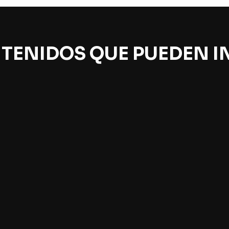
TENIDOS QUE PUEDEN I
jeros negros gigantes
Con los ojos en el Co
 rol en la evolución del
y los pies en Antofagas
smos
Maritza Soto