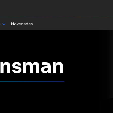
a
Novedades
insman