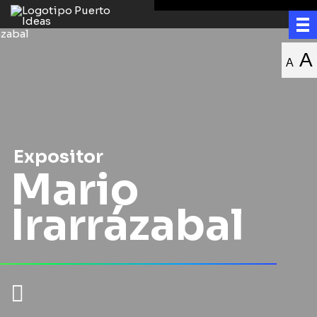
A
A
Expositor
Mario
Irarrázabal