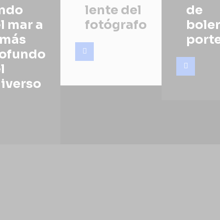
ndo
lente del
de
l mar a
fotógrafo
bole
 más
port
ofundo
l
iverso