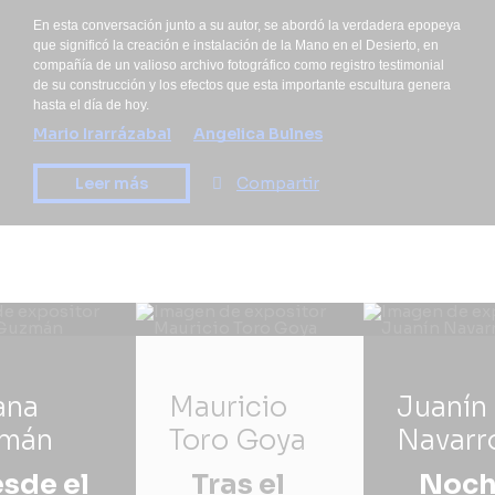
En esta conversación junto a su autor, se abordó la verdadera epopeya
que significó la creación e instalación de la Mano en el Desierto, en
compañía de un valioso archivo fotográfico como registro testimonial
de su construcción y los efectos que esta importante escultura genera
hasta el día de hoy.
Mario Irarrázabal
Angelica Bulnes
Leer más
Compartir
ana
Mauricio
Juanín
mán
Toro Goya
Navarr
sde el
Tras el
Noc