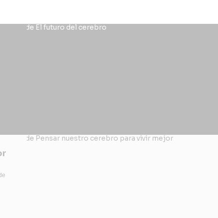
or
de