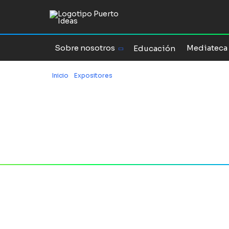
Sobre nosotros
Mediateca
Educación
Inicio
/
Expositores
/
Facundo Manes
Facundo
LinkedIn
Instagram