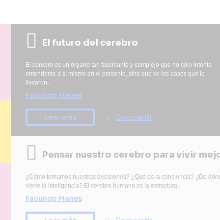
El futuro del cerebro
El cerebro es un órgano tan fascinante y complejo que no sólo intenta
entenderse a sí mismo en el presente, sino que ve los pasos que lo
llevaron...
Facundo Manes
Compartir
Leer más
Pensar nuestro cerebro para vivir mej
¿Cómo tomamos nuestras decisiones? ¿Qué es la conciencia? ¿De dón
viene la inteligencia? El cerebro humano es la estructura...
Facundo Manes