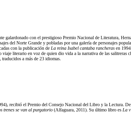
galardonado con el prestigioso Premio Nacional de Literatura, Hernán 
isajes del Norte Grande y pobladas por una galería de personajes popular
écadas con la publicación de
La reina Isabel cantaba rancheras
en 1994, 
aje literario en voz de quien dio vida a la narrativa de las salitreras ch
, traducidos a más de 23 idiomas.
994), recibió el Premio del Consejo Nacional del Libro y la Lectura. 
s trenes se van al purgatorio
(Alfaguara, 2011). Su último libro es
La v