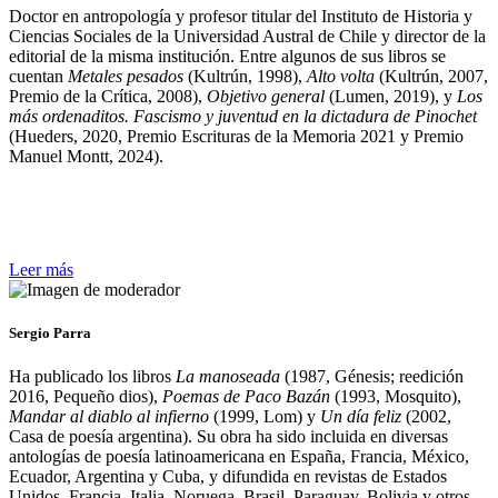
Doctor en antropología y profesor titular del Instituto de Historia y
Ciencias Sociales de la Universidad Austral de Chile y director de la
editorial de la misma institución. Entre algunos de sus libros se
cuentan
Metales pesados
(Kultrún, 1998),
Alto volta
(Kultrún, 2007,
Premio de la Crítica, 2008),
Objetivo general
(Lumen, 2019), y
Los
más ordenaditos. Fascismo y juventud en la dictadura de Pinochet
(Hueders, 2020, Premio Escrituras de la Memoria 2021 y Premio
Manuel Montt, 2024).
Leer más
Sergio Parra
Ha publicado los libros
La manoseada
(1987, Génesis; reedición
2016, Pequeño dios),
Poemas de Paco Bazán
(1993, Mosquito),
Mandar al diablo al infierno
(1999, Lom) y
Un día feliz
(2002,
Casa de poesía argentina). Su obra ha sido incluida en diversas
antologías de poesía latinoamericana en España, Francia, México,
Ecuador, Argentina y Cuba, y difundida en revistas de Estados
Unidos, Francia, Italia, Noruega, Brasil, Paraguay, Bolivia y otros