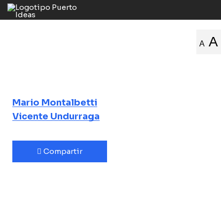
Nadie dice todo.
A
A
Nadie dice nada
Entrevista y lectura poética
Mario Montalbetti
Vicente Undurraga
Compartir