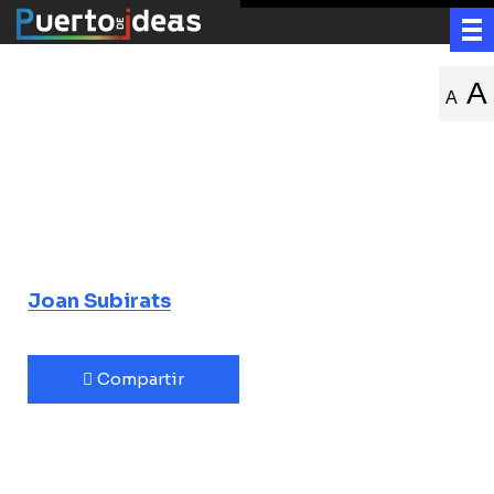
Juventud y
A
A
participación
política
Ideas sobre las nuevas generaciones y
el futuro que soñamos
Joan Subirats
Compartir