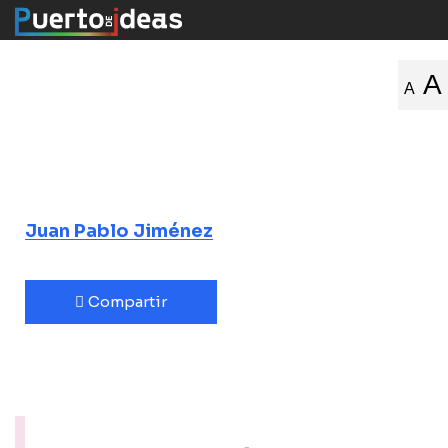
Apuntes desde
A
A
el diván sobre un
Chile incierto
Juan Pablo Jiménez
Compartir