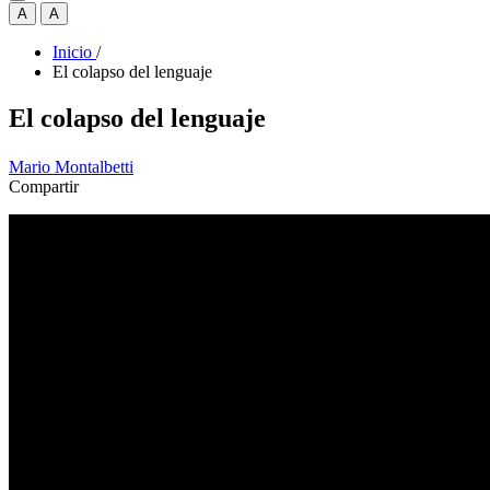
A
A
Inicio
/
El colapso del lenguaje
El colapso del lenguaje
Mario Montalbetti
Compartir