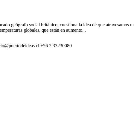
ado geógrafo social británico, cuestiona la idea de que atravesamos u
temperaturas globales, que están en aumento...
cto@puertodeideas.cl
+56 2 33230080