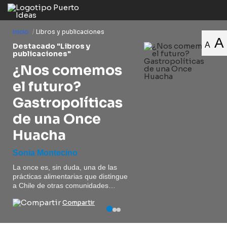
Inicio
/
Libros y publicaciones
A
A
Destacado "Libros y
publicaciones"
¿Nos comemos
el futuro?
Gastropolíticas
de una Once
Huacha
Sonia Montecino
La once es, sin duda, una de las
prácticas alimentarias que distingue
a Chile de otras comunidades
nacionales. Un momento, un
Compartir
espacio, una mesa y unos
ingredientes que varían de región en
región, pero que siempre hablan de