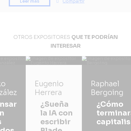
Leer más
Compartir
OTROS EXPOSITORES
QUE TE PODRÍAN
INTERESAR
ko
Eugenio
Raphael
zález
Herrera
Bergoing
nsar
¿Sueña
¿Cómo
n
la IA con
terminar
s
escribir
capitali
dos
Blade