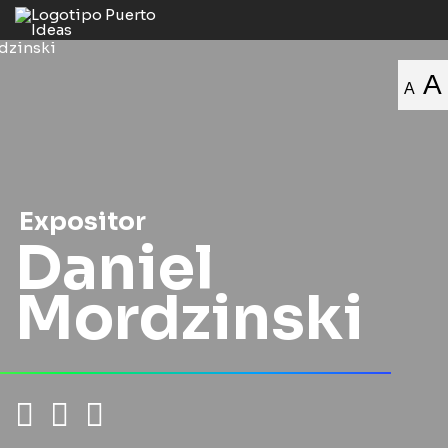
A
A
Expositor
Daniel
Mordzinski