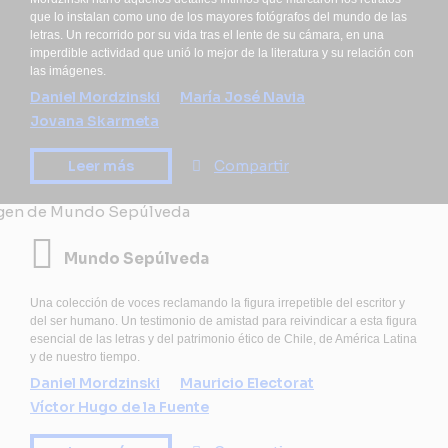
que lo instalan como uno de los mayores fotógrafos del mundo de las
letras. Un recorrido por su vida tras el lente de su cámara, en una
imperdible actividad que unió lo mejor de la literatura y su relación con
las imágenes.
Daniel Mordzinski
María José Navia
Jovana Skarmeta
Leer más
Compartir
Mundo Sepúlveda
Una colección de voces reclamando la figura irrepetible del escritor y
del ser humano. Un testimonio de amistad para reivindicar a esta figura
esencial de las letras y del patrimonio ético de Chile, de América Latina
y de nuestro tiempo.
Daniel Mordzinski
Mauricio Electorat
Víctor Hugo de la Fuente