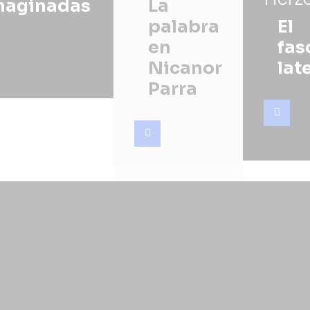
maginadas
La
palabra
El
en
fas
Nicanor
lat
Parra