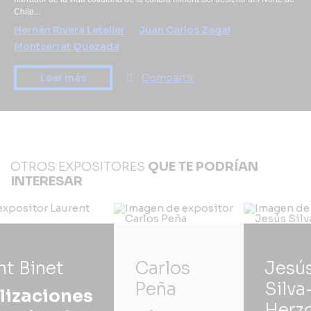
Chile...
Hernán Rivera Letelier
Juan Carlos Zagal
Montserrat Quezada
Leer más
Compartir
OTROS EXPOSITORES
QUE TE PODRÍAN
INTERESAR
nt Binet
Carlos
Jesú
Peña
Silva
ilizaciones
Herz