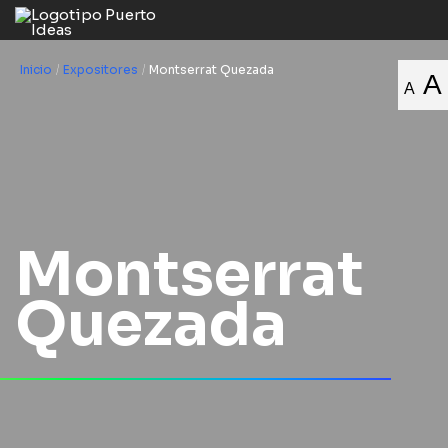
Inicio
/
Expositores
/
Montserrat Quezada
A
A
Montserrat
Quezada