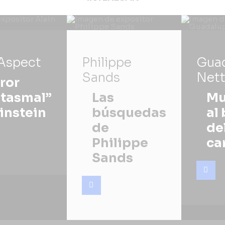
 Aspect
Philippe
Gua
Sands
Nett
rror
ntasmal”
Las
Mu
instein
búsquedas
al
de
de
Philippe
ca
Sands