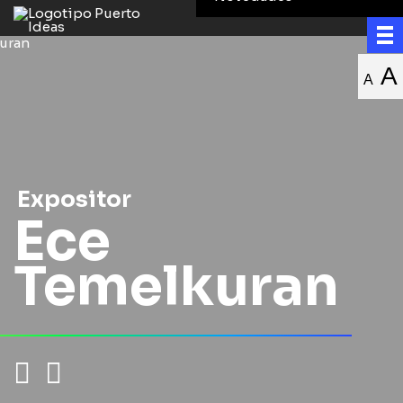
A
A
Expositor
Ece
Temelkuran