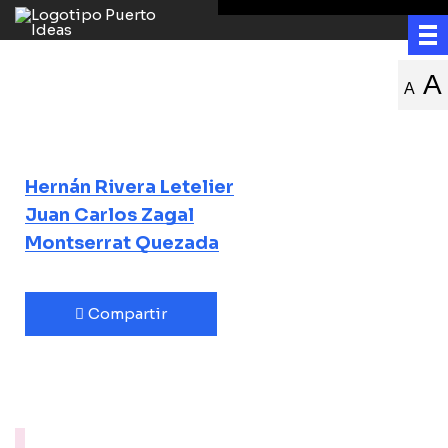
La contadora de
A
A
películas
Hernán Rivera Letelier
Juan Carlos Zagal
Montserrat Quezada
Compartir