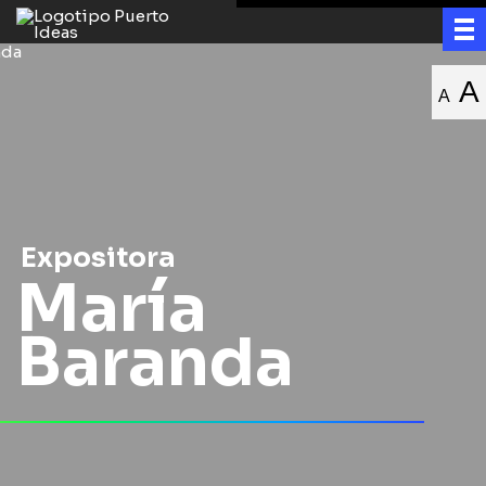
A
A
Expositora
María
Baranda