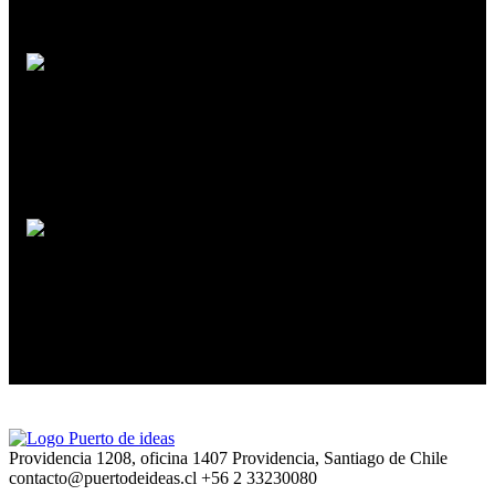
Irene Vallejo
El infinito en un junco
Daniela Catrileo
La palabra enraizada
Providencia 1208, oficina 1407 Providencia, Santiago de Chile
contacto@puertodeideas.cl
+56 2 33230080