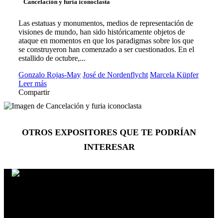
Cancelación y furia iconoclasta
Las estatuas y monumentos, medios de representación de
visiones de mundo, han sido históricamente objetos de
ataque en momentos en que los paradigmas sobre los que
se construyeron han comenzado a ser cuestionados. En el
estallido de octubre,...
Gonzalo Rojas-May
José de Nordenflycht
Marcela Küpfer
Leer más
Compartir
OTROS EXPOSITORES
QUE TE PODRÍAN
INTERESAR
Philip Hamilton
Premiación 1º Festival de Cine del Mar