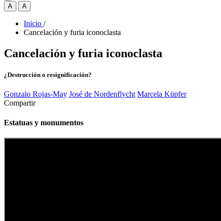
A
A
Inicio
/
Cancelación y furia iconoclasta
Cancelación y furia iconoclasta
¿Destrucción o resignificación?
Gonzalo Rojas-May
José de Nordenflycht
Marcela Küpfer
Compartir
Estatuas y monumentos