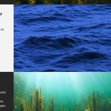
ar
 la
ctriz
los
lgas.