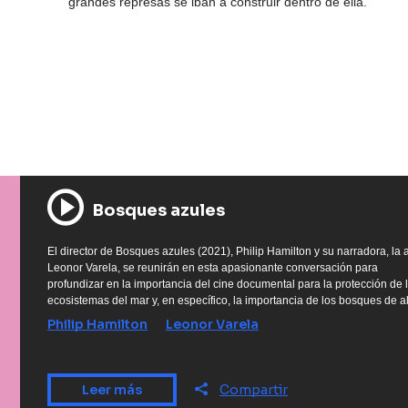
grandes represas se iban a construir dentro de ella.
Bosques azules
El director de Bosques azules (2021), Philip Hamilton y su narradora, la a
Leonor Varela, se reunirán en esta apasionante conversación para
profundizar en la importancia del cine documental para la protección de 
ecosistemas del mar y, en específico, la importancia de los bosques de a
Philip Hamilton
Leonor Varela
Leer más
Compartir