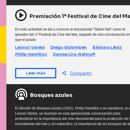
Premiación 1º Festival de Cine del M
En esta actividad se dio a conocer al documental "Stolen fish" como el
ganador del 1º Festival de Cine del Mar, seguido de una conversación en
que el jurado
Leonor Varela
Diego Golombek
Bárbara Léniz
Philip Hamilton
Denise Lira-Ratinoff
Leer más
Compartir
Bosques azules
El director de Bosques azules (2021), Philip Hamilton y su narradora, la a
Leonor Varela, se reunirán en esta apasionante conversación para
profundizar en la importancia del cine documental para la protección de 
ecosistemas del mar y, en específico, la importancia de los bosques de a