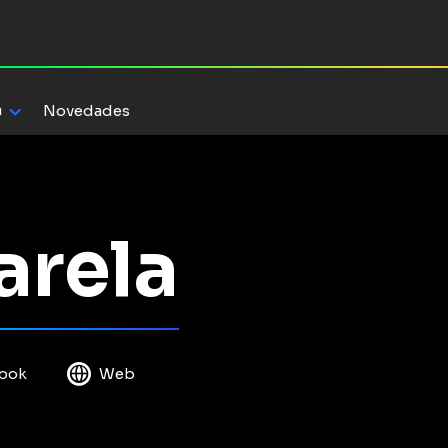
a
Novedades
arela
ook
Web