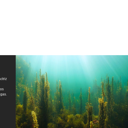
ctriz
los
lgas.