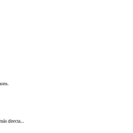
mons.
ás directa...