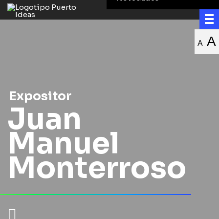
A
A
Expositor
Juan
Manuel
Monterroso