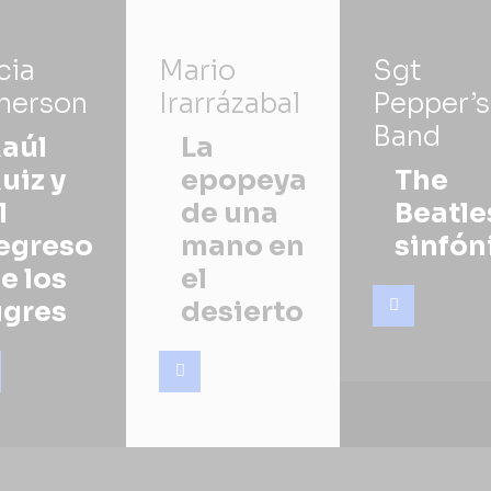
cia
Mario
Sgt
herson
Irarrázabal
Pepper’s
Band
aúl
La
uiz y
epopeya
The
l
de una
Beatle
egreso
mano en
sinfón
e los
el
igres
desierto