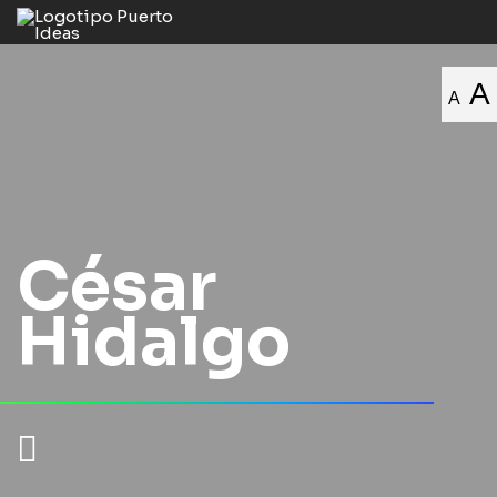
A
A
César
Hidalgo