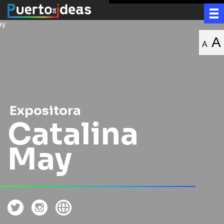
A
A
Expositora
Catalina
May