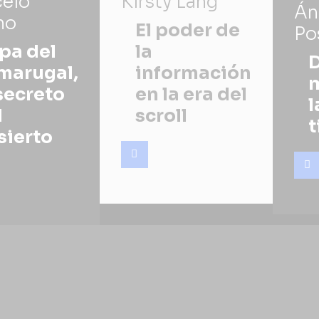
elo
Kirsty Lang
Án
no
El poder de
Po
pa del
la
D
marugal,
información
m
 secreto
en la era del
l
l
scroll
t
sierto