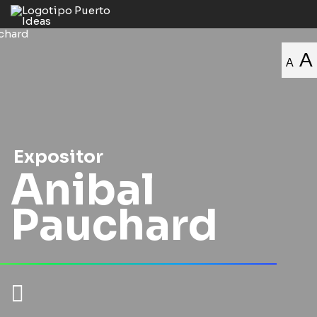
A
A
Expositor
Anibal
Pauchard