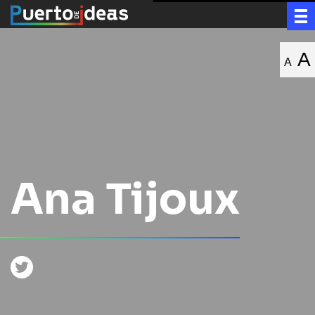
A
A
Ana Tijoux