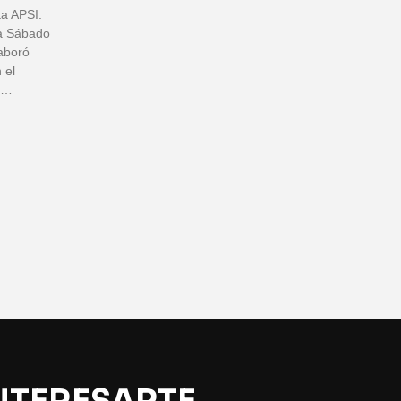
ta APSI.
ta Sábado
laboró
 el
a…