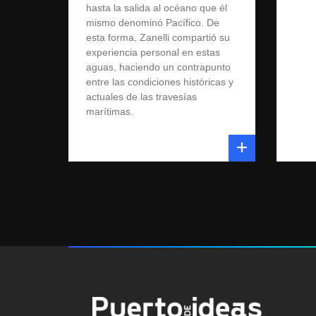
hasta la salida al océano que él
mismo denominó Pacífico. De
esta forma, Zanelli compartió su
experiencia personal en estas
aguas, haciendo un contrapunto
entre las condiciones históricas y
actuales de las travesías
marítimas.