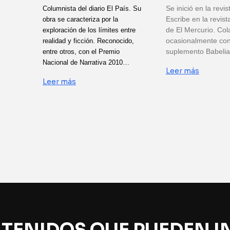
Se inició en la revis
Columnista del diario El País. Su
Escribe en la revis
obra se caracteriza por la
de El Mercurio. Co
exploración de los límites entre
ocasionalmente con
realidad y ficción. Reconocido,
suplemento Babeli
entre otros, con el Premio
Nacional de Narrativa 2010…
Leer más
Leer más