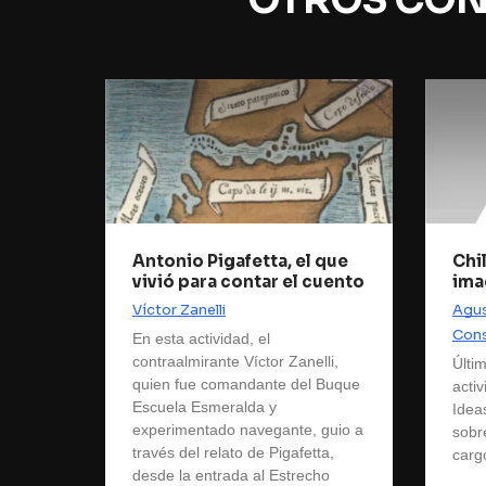
OTROS CON
Antonio Pigafetta, el que
Chil
vivió para contar el cuento
ima
Víctor Zanelli
Agus
Cons
En esta actividad, el
contraalmirante Víctor Zanelli,
Últim
quien fue comandante del Buque
acti
Escuela Esmeralda y
Idea
experimentado navegante, guio a
sobr
través del relato de Pigafetta,
cargo
desde la entrada al Estrecho