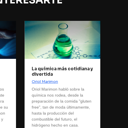
NTERESARTE
La química más cotidiana y
divertida
Oriol Marimon
los
Oriol Marimon habló sobre la
ste
química nos rodea, desde la
ara
preparación de la comida "gluten
se su
free", tan de moda últimamente,
son
hasta la producción del
 y
combustible del futuro, el
hidrógeno hecho en casa.