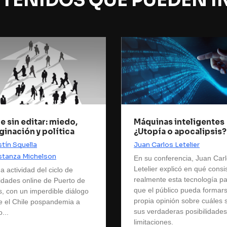
TENIDOS QUE PUEDEN I
e sin editar: miedo,
Máquinas inteligentes
ginación y política
¿Utopía o apocalipsis?
tín Squella
Juan Carlos Letelier
tanza Michelson
En su conferencia, Juan Car
Letelier explicó en qué consi
a actividad del ciclo de
realmente esta tecnología p
vidades online de Puerto de
que el público pueda formar
s, con un imperdible diálogo
propia opinión sobre cuáles 
e el Chile pospandemia a
sus verdaderas posibilidades
...
limitaciones.