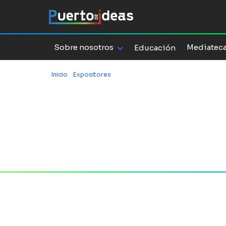
Sobre nosotros
Mediatec
Educación
Inicio
/
Expositores
/
Viviana Guzmán
Expositora
Viviana