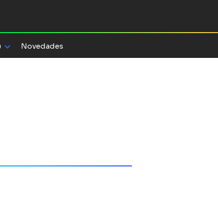
a
Novedades
 Guzmán