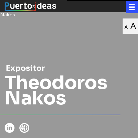
A
A
Expositor
Theodoros
Nakos