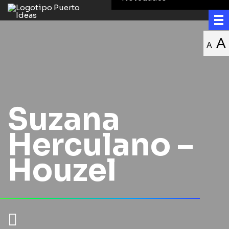
A
A
Suzana
Herculano –
Houzel