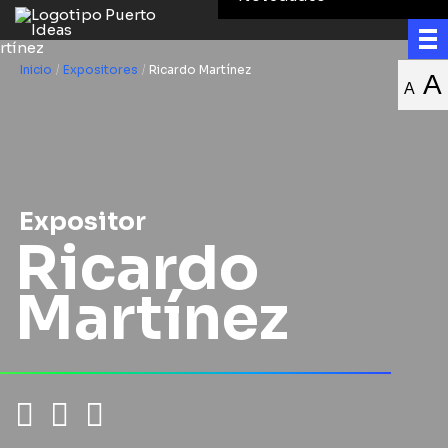
Inicio
/
Expositores
/
Ricardo Martínez
A
A
Expositor
Ricardo
Martínez