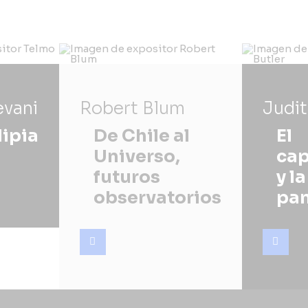
evani
Robert Blum
Judit
ipia
De Chile al
El
Universo,
cap
futuros
y la
observatorios
pa