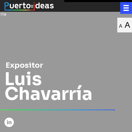
A
A
Expositor
Luis
Chavarría