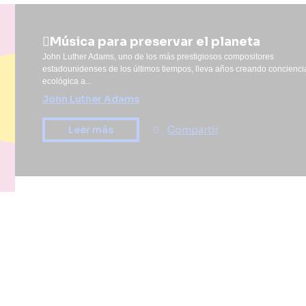
Música para preservar el planeta
John Luther Adams, uno de los más prestigiosos compositores
estadounidenses de los últimos tiempos, lleva años creando concienci
ecológica a...
John Luther Adams
Compartir
Leer más