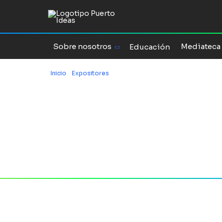
Sobre nosotros
Mediateca
Educación
Inicio
/
Expositores
/
John Luther Adams
Expositor
John Lut
Adams
Web