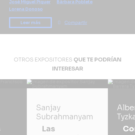
José Miguel Piquer
Bárbara Poblete
Lorena Donoso
Leer más
Compartir
OTROS EXPOSITORES
QUE TE PODRÍAN
INTERESAR
Sanjay
Albe
Subrahmanyam
Tyzk
s
Las
Co