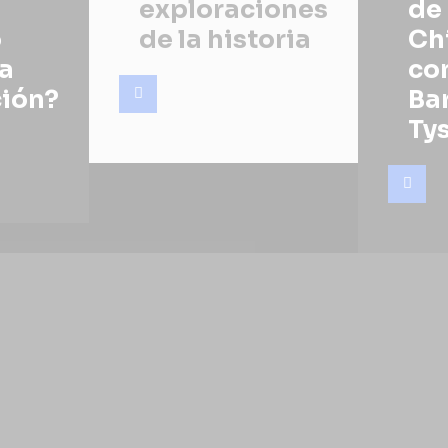
exploraciones
de
o
de la historia
Ch
la
co
ción?
Ba
Ty