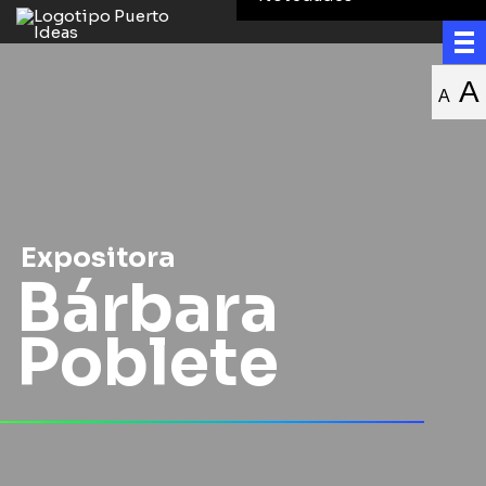
A
A
Expositora
Bárbara
Poblete