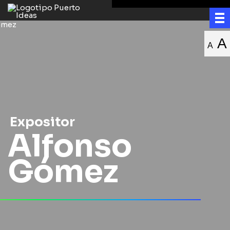
A
A
Expositor
Alfonso
Gómez