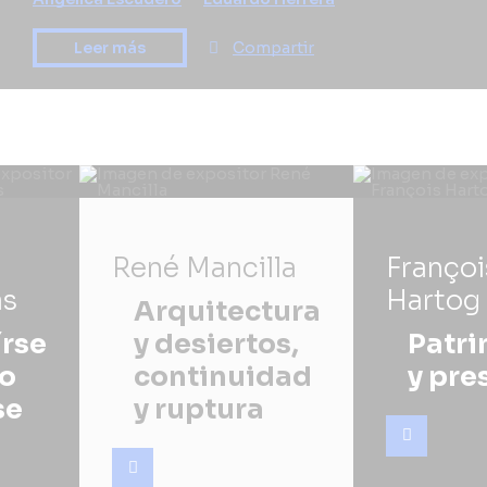
Leer más
Compartir
René Mancilla
Françoi
as
Hartog
Arquitectura
írse
y desiertos,
Patr
 o
continuidad
y pre
se
y ruptura