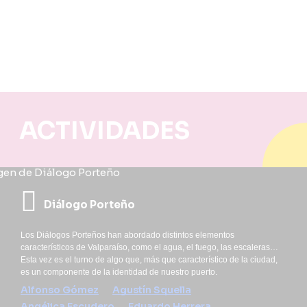
ACTIVIDADES
Diálogo Porteño
Los Diálogos Porteños han abordado distintos elementos
característicos de Valparaíso, como el agua, el fuego, las escaleras…
Esta vez es el turno de algo que, más que característico de la ciudad,
es un componente de la identidad de nuestro puerto.
Alfonso Gómez
Agustín Squella
Angélica Escudero
Eduardo Herrera