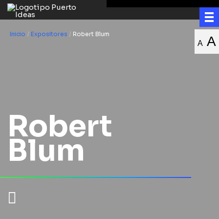
Inicio
/
Expositores
/
Robert Blum
A
A
Robert
Blum